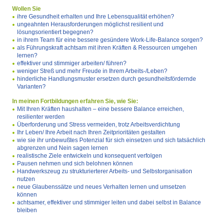
Wollen Sie
ihre Gesundheit erhalten und Ihre Lebensqualität erhöhen?
ungeahnten Herausforderungen möglichst resilient und
lösungsorientiert begegnen?
in ihrem Team für eine bessere gesündere Work-Life-Balance sorgen?
als Führungskraft achtsam mit ihren Kräften & Ressourcen umgehen
lernen?
effektiver und stimmiger arbeiten/ führen?
weniger Streß und mehr Freude in Ihrem Arbeits-/Leben?
hinderliche Handlungsmuster ersetzen durch gesundheitsfördernde
Varianten?
In meinen Fortbildungen erfahren Sie, wie Sie:
Mit Ihren Kräften haushalten – eine bessere Balance erreichen,
resilienter werden
Überforderung und Stress vermeiden, trotz Arbeitsverdichtung
Ihr Leben/ Ihre Arbeit nach Ihren Zeitprioritäten gestalten
wie sie ihr unbewußtes Potenzial für sich einsetzen und sich tatsächlich
abgrenzen und Nein sagen lernen
realistische Ziele entwickeln und konsequent verfolgen
Pausen nehmen und sich belohnen können
Handwerkszeug zu strukturierterer Arbeits- und Selbstorganisation
nutzen
neue Glaubenssätze und neues Verhalten lernen und umsetzen
können
achtsamer, effektiver und stimmiger leiten und dabei selbst in Balance
bleiben