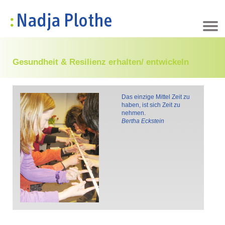
Team- und Organisations- entwicklung
Coachingausbildung
Kooperation
Fortbildung
Referenzen
Zuschüsse
Über mich
Coaching
Startseite
Aktuelles
Kontakt
Gesundheit & Resilienz erhalten/ entwickeln
Das einzige Mittel Zeit zu
haben, ist sich Zeit zu
nehmen.
Bertha Eckstein